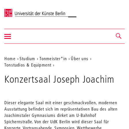
Universität der Künste Berlin
Navigation
Navigation &
ein-/ausblenden
Suche
Aktuelle
Home
Studium
Tonmeister*in
Über uns
Tonstudios & Equipment
Position
auf
Konzertsaal Joseph Joachim
der
Webseite
Dieser elegante Saal mit einer geschmackvollen, modernen
Ausstattung befindet sich im repräsentativen Bau des alten
Joachimstaler Gymnasiums dirket am U-Bahnhof
Spichernstraße. Von der UdK Berlin wird dieser Saal für
Konzerte, Vortragsabende, Symposien, Wettbewerbe,