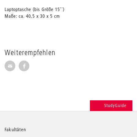
Laptoptasche (bis Größe 15'')
Maße: ca. 40,5 x 30 x 5 cm
Weiterempfehlen
Seite per E-Mail weiterempfehlen
Seite auf Facebook weiterempfehlen
StudyGuide
Weitere
Fakultäten