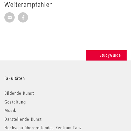
Weiterempfehlen
Seite per E-Mail weiterempfehlen
Seite auf Facebook weiterempfehlen
StudyGuide
Weitere
Fakultäten
Informationen
Bildende Kunst
Gestaltung
Musik
Darstellende Kunst
Hochschulübergreifendes Zentrum Tanz