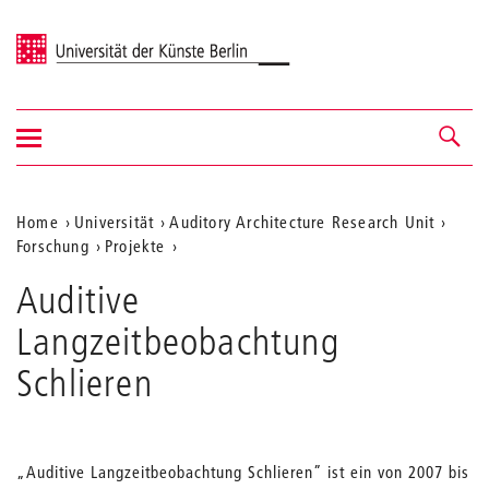
Universität der Künste Berlin
Navigation
Navigation &
ein-/ausblenden
Suche
Aktuelle
Home
Universität
Auditory Architecture Research Unit
Forschung
Projekte
Position
auf
Auditive
der
Langzeitbeobachtung
Webseite
Schlieren
„Auditive Langzeitbeobachtung Schlieren” ist ein von 2007 bis