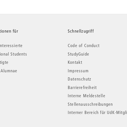
tionen für
Schnellzugriff
nteressierte
Code of Conduct
tional Students
StudyGuide
tigte
Kontakt
*Alumnae
Impressum
Datenschutz
Barrierefreiheit
Interne Meldestelle
Stellenausschreibungen
Interner Bereich für UdK-Mitgl