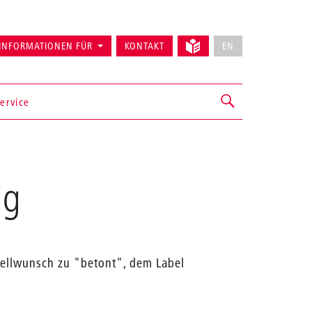
INFORMATIONEN FÜR
KONTAKT
EN
ervice
ng
stellwunsch zu "betont", dem Label