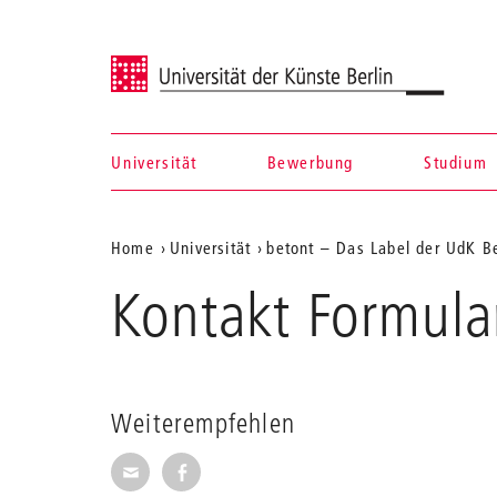
Universität der Künste Berlin
Universität
Bewerbung
Studium
Navigation &
Aktuelle
Home
Universität
betont – Das Label der UdK Be
Suche
Position
Kontakt Formula
auf
der
Webseite
Weiterempfehlen
Seite per E-Mail weiterempfehlen
Seite auf Facebook weiterempfehl