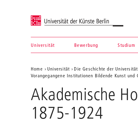
Universität der Künste Berlin
Universität
Bewerbung
Studium
Navigation &
Aktuelle
Home
Universität
Die Geschichte der Universität
Suche
Vorangegangene Institutionen Bildende Kunst und 
Position
Akademische Hoc
auf
der
1875-1924
Webseite