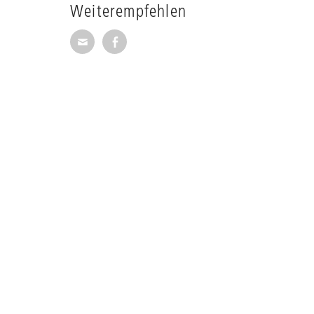
Weiterempfehlen
Seite per E-Mail weiterempfehlen
Seite auf Facebook weiterempfehl