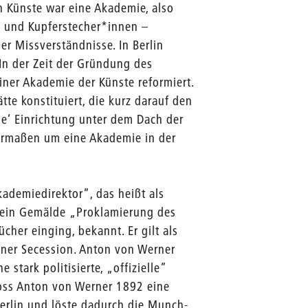
n Künste war eine Akademie, also
n und Kupferstecher*innen –
ler Missverständnisse. In Berlin
 In der Zeit der Gründung des
iner Akademie der Künste reformiert.
e konstituiert, die kurz darauf den
ge’ Einrichtung unter dem Dach der
sermaßen um eine Akademie in der
ademiedirektor”, das heißt als
 sein Gemälde „Proklamierung des
cher einging, bekannt. Er gilt als
liner Secession. Anton von Werner
stark politisierte, „offizielle”
hloss Anton von Werner 1892 eine
erlin und löste dadurch die Munch-