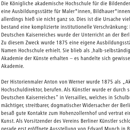
Die Königliche akademische Hochschule für die Bildende
eine Ausbildungsstätte für Maler*innen, Bildhauer*inne
en
allerdings hieß sie nicht ganz so. Dies ist die Ursache vie
bestand eine komplizierte institutionelle Verschränkung:
Deutschen Kaiserreiches wurde der Unterricht an der Berl
Zu diesem Zweck wurde 1875 eine eigene Ausbildungsstätt
Namen Hochschule erhielt. Sie blieb als ‚halb-selbständi
Akademie der Künste erhalten – es handelte sich gewis
Akademie.
Der Historienmaler Anton von Werner wurde 1875 als „Ak
Hochschuldirektor, berufen. Als Künstler wurde er durch
Deutschen Kaiserreiches” in Versailles, welches in Schulbü
mächtiger, streitbarer, dogmatischer Widersacher der Ber
besaß gute Kontakte zum Hohenzollernhof und vertrat eine 
Kunst. Als Vorsitzender des Vereins Berliner Künstler sc
gerade erst eröffnete Ausstellung von Edvard Munch in B