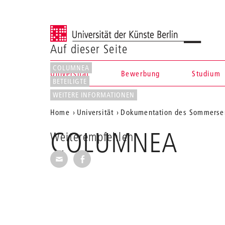
Universität der Künste Berlin
Auf dieser Seite
COLUMNEA
Universität
Bewerbung
Studium
BETEILIGTE
Navigation &
WEITERE INFORMATIONEN
Aktuelle
Home
Universität
Dokumentation des Sommerse
Suche
Position
COLUMNEA
Weiterempfehlen
auf
Seite per E-Mail weiterempfehlen
Seite auf Facebook weiterempfehl
der
Webseite