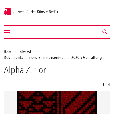
Universität der Künste Berlin
Navigation
Navigation &
ein-/ausblenden
Suche
Aktuelle
Home
Universität
Dokumentation des Sommersemesters 2020
Gestaltung
Position
auf
Alpha Ærror
der
Webseite
1 / 4