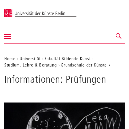
Universität der Künste Berlin
Navigation
Navigation &
ein-/ausblenden
Suche
Aktuelle
Home
Universität
Fakultät Bildende Kunst
Studium, Lehre & Beratung
Grundschule der Künste
Position
auf
Informationen: Prüfungen
der
Webseite