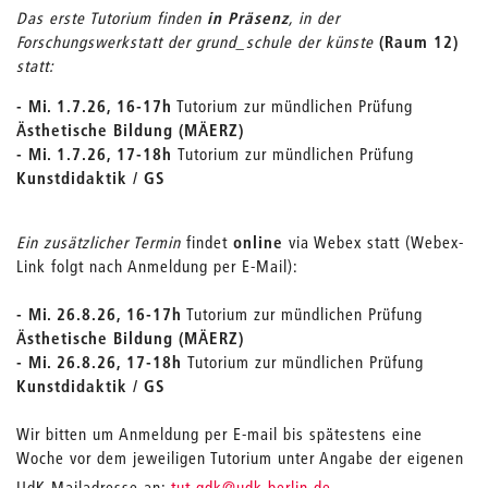
Das erste Tutorium finden
in Präsenz
, in der
Forschungswerkstatt der grund_schule der künste
(Raum 12)
statt:
- Mi. 1.7.26, 16-17h
Tutorium zur mündlichen Prüfung
Ästhetische Bildung (MÄERZ)
- Mi. 1.7
.26, 17-18h
Tutorium zur mündlichen Prüfung
Kunstdidaktik / GS
Ein zusätzlicher Termin
findet
online
via Webex statt (Webex-
Link folgt nach Anmeldung per E-Mail):
- Mi. 26.8.26, 16-17h
Tutorium zur mündlichen Prüfung
Ästhetische Bildung (MÄERZ)
- Mi. 26.8
.26, 17-18h
Tutorium zur mündlichen Prüfung
Kunstdidaktik / GS
Wir bitten um Anmeldung per E-mail bis spätestens eine
Woche vor dem jeweiligen Tutorium unter Angabe der eigenen
_
UdK-Mailadresse an:
tut.gdk
@udk-berlin.de