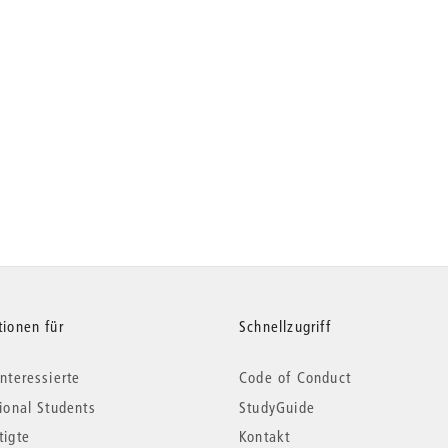
tionen für
Schnellzugriff
nteressierte
Code of Conduct
tional Students
StudyGuide
tigte
Kontakt