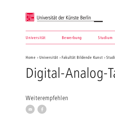
Universität der Künste Berlin
Universität
Bewerbung
Studium
Navigation &
Aktuelle
Home
Universität
Fakultät Bildende Kunst
Stud
Suche
Position
Digital-Analog-T
auf
der
Webseite
Weiterempfehlen
Seite per E-Mail weiterempfehlen
Seite auf Facebook weiterempfehl