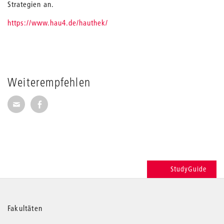
Strategien an.
https://www.hau4.de/hauthek/
Weiterempfehlen
Seite per E-Mail weiterempfehlen
Seite auf Facebook weiterempfehlen
StudyGuide
Weitere
Fakultäten