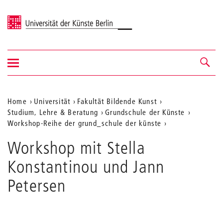
Universität der Künste Berlin
Navigation
Navigation &
ein-/ausblenden
Suche
Aktuelle
Home
Universität
Fakultät Bildende Kunst
Studium, Lehre & Beratung
Grundschule der Künste
Position
Workshop-Reihe der grund_schule der künste
auf
Workshop mit Stella
der
Konstantinou und Jann
Webseite
Petersen