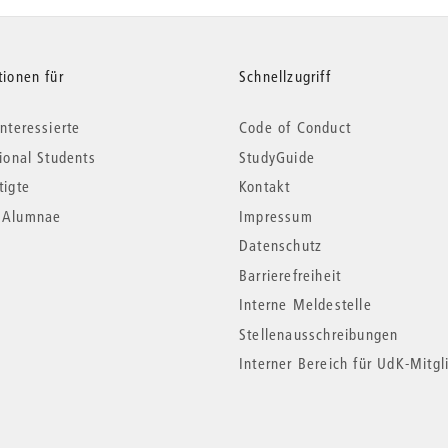
tionen für
Schnellzugriff
nteressierte
Code of Conduct
tional Students
StudyGuide
tigte
Kontakt
*Alumnae
Impressum
Datenschutz
Barrierefreiheit
Interne Meldestelle
Stellenausschreibungen
Interner Bereich für UdK-Mitgl