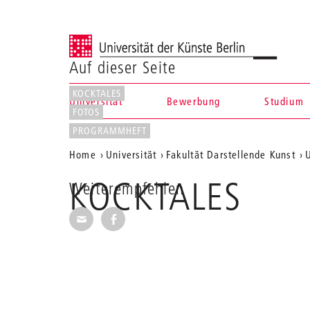
Universität der Künste Berlin
Auf dieser Seite
KOCKTALES
Universität
Bewerbung
Studium
FOTOS
Navigation &
PROGRAMMHEFT
Aktuelle
Home
Universität
Fakultät Darstellende Kunst
U
Suche
Position
KOCKTALES
Weiterempfehlen
auf
Seite per E-Mail weiterempfehlen
Seite auf Facebook weiterempfehl
der
Webseite