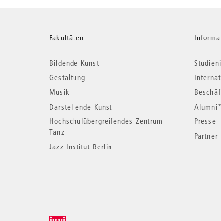
Weitere
Fakultäten
Informa
Bildende Kunst
Studieni
Informationen
Gestaltung
Interna
Musik
Beschäf
Darstellende Kunst
Alumni
Hochschulübergreifendes Zentrum
Presse
Tanz
Partner
Jazz Institut Berlin
© 2026 Universität der Künste Berlin