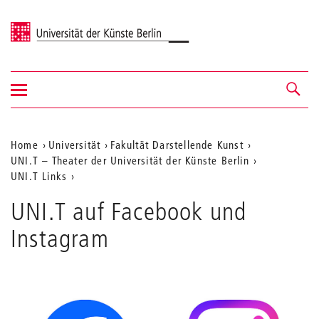
Universität der Künste Berlin
Navigation
Navigation &
ein-/ausblenden
Suche
Aktuelle
Home
Universität
Fakultät Darstellende Kunst
UNI.T – Theater der Universität der Künste Berlin
Position
UNI.T Links
auf
UNI.T auf Facebook und
der
Instagram
Webseite