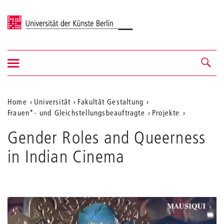
Universität der Künste Berlin
Navigation
Navigation &
ein-/ausblenden
Suche
Aktuelle
Home
Universität
Fakultät Gestaltung
Frauen*- und Gleichstellungsbeauftragte
Projekte
Position
auf
Gender Roles and Queerness
der
in Indian Cinema
Webseite