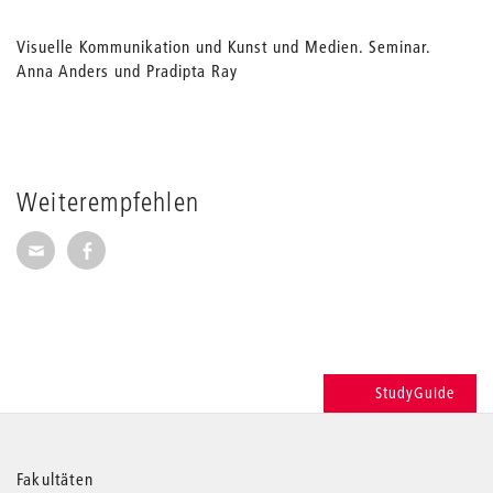
Visuelle Kommunikation und Kunst und Medien. Seminar.
Anna Anders und Pradipta Ray
Weiterempfehlen
Seite per E-Mail weiterempfehlen
Seite auf Facebook weiterempfehlen
StudyGuide
Weitere
Fakultäten