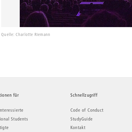
Quelle: Charlotte Riemann
tionen für
Schnellzugriff
nteressierte
Code of Conduct
tional Students
StudyGuide
tigte
Kontakt