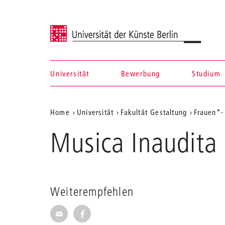
Universität der Künste Berlin
Universität
Bewerbung
Studium
Navigation &
Aktuelle
Home
Universität
Fakultät Gestaltung
Frauen*-
Suche
Position
Musica Inaudita
auf
der
Webseite
Weiterempfehlen
Seite per E-Mail weiterempfehlen
Seite auf Facebook weiterempfehl