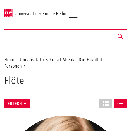
Universität der Künste Berlin
Navigation
Navigation &
ein-/ausblenden
Suche
Aktuelle
Home
Universität
Fakultät Musik
Die Fakultät
Personen
Position
auf
Flöte
der
Webseite
Layout
FILTERN
des
ALS GRID AN
ALS L
Grids
anpassen