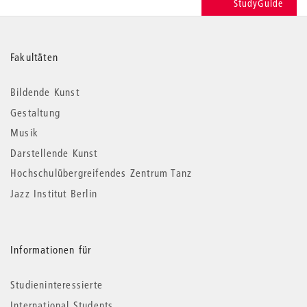
StudyGuide
Weitere
Fakultäten
Informationen
Bildende Kunst
Gestaltung
Musik
Darstellende Kunst
Hochschulübergreifendes Zentrum Tanz
Jazz Institut Berlin
Informationen für
Studieninteressierte
International Students