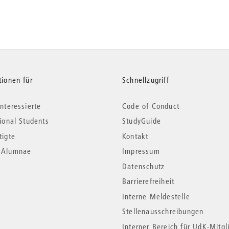
tionen für
Schnellzugriff
nteressierte
Code of Conduct
tional Students
StudyGuide
tigte
Kontakt
*Alumnae
Impressum
Datenschutz
Barrierefreiheit
Interne Meldestelle
Stellenausschreibungen
Interner Bereich für UdK-Mitgl