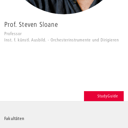
Prof. Steven Sloane
Professor
Inst. f. künstl. Ausbild. - Orchesterinstrumente und Dirigieren
StudyGuide
Weitere
Fakultäten