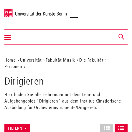
Universität der Künste Berlin
Navigation
Navigation &
ein-/ausblenden
Suche
Aktuelle
Home
Universität
Fakultät Musik
Die Fakultät
Personen
Position
auf
Dirigieren
der
Hier finden Sie alle Lehrenden mit dem Lehr- und
Webseite
Aufgabengebiet "Dirigieren" aus dem Institut Künstlerische
Ausbildung für Orchesterinstrumente/Dirigieren.
Layout
FILTERN