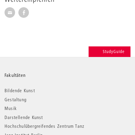
Seite per E-Mail weiterempfehlen
Seite auf Facebook weiterempfehlen
StudyGuide
Weitere
Fakultäten
Informationen
Bildende Kunst
Gestaltung
Musik
Darstellende Kunst
Hochschulübergreifendes Zentrum Tanz
Jazz Institut Berlin