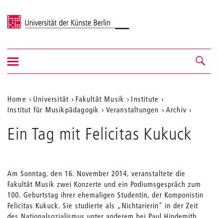
Universität der Künste Berlin
Navigation
Navigation &
ein-/ausblenden
Suche
Aktuelle
Home
Universität
Fakultät Musik
Institute
Institut für Musikpädagogik
Veranstaltungen
Archiv
Position
auf
Ein Tag mit Felicitas Kukuck
der
Webseite
Am Sonntag, den 16. November 2014, veranstaltete die
Fakultät Musik zwei Konzerte und ein Podiumsgespräch zum
100. Geburtstag ihrer ehemaligen Studentin, der Komponistin
Felicitas Kukuck. Sie studierte als „Nichtarierin” in der Zeit
des Nationalsozialismus unter anderem bei Paul Hindemith.