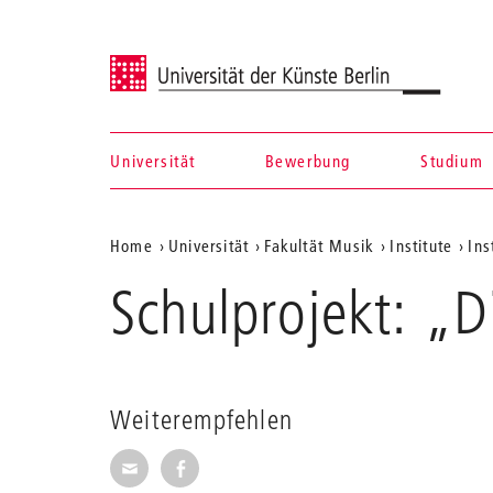
Universität der Künste Berlin
Universität
Bewerbung
Studium
Navigation &
Aktuelle
Home
Universität
Fakultät Musik
Institute
Ins
Suche
Position
Schulprojekt: „
auf
der
Webseite
Weiterempfehlen
Seite per E-Mail weiterempfehlen
Seite auf Facebook weiterempfehl