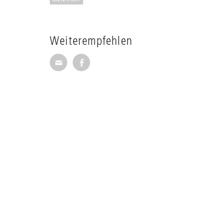
Weiterempfehlen
Seite per E-Mail weiterempfehlen
Seite auf Facebook weiterempfehl