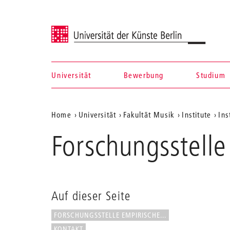
Universität der Künste Berlin
Universität
Bewerbung
Studium
Navigation &
Aktuelle
Home
Universität
Fakultät Musik
Institute
Ins
Suche
Position
Forschungsstell
auf
der
Webseite
Auf dieser Seite
FORSCHUNGSSTELLE EMPIRISCHE...
KONTAKT