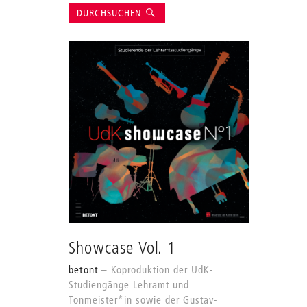
Suche
DURCHSUCHEN
Showcase Vol. 1
betont
Koproduktion der UdK-
Studiengänge Lehramt und
Tonmeister*in sowie der Gustav-