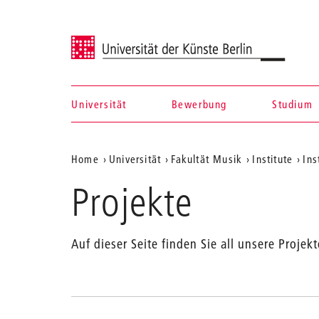
Universität der Künste Berlin
Universität
Bewerbung
Studium
Navigation &
Aktuelle
Home
Universität
Fakultät Musik
Institute
Ins
Suche
Position
Projekte
auf
der
Auf dieser Seite finden Sie all unsere Proj
Webseite