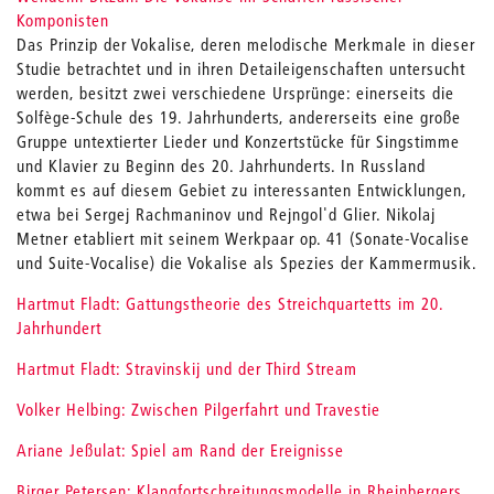
Komponisten
Das Prinzip der Vokalise, deren melodische Merkmale in dieser
Studie betrachtet und in ihren Detaileigenschaften untersucht
werden, besitzt zwei verschiedene Ursprünge: einerseits die
Solfège-Schule des 19. Jahrhunderts, andererseits eine große
Gruppe untextierter Lieder und Konzertstücke für Singstimme
und Klavier zu Beginn des 20. Jahrhunderts. In Russland
kommt es auf diesem Gebiet zu interessanten Entwicklungen,
etwa bei Sergej Rachmaninov und Rejngol'd Glier. Nikolaj
Metner etabliert mit seinem Werkpaar op. 41 (Sonate-Vocalise
und Suite-Vocalise) die Vokalise als Spezies der Kammermusik.
Hartmut Fladt: Gattungstheorie des Streichquartetts im 20.
Jahrhundert
Hartmut Fladt: Stravinskij und der Third Stream
Volker Helbing: Zwischen Pilgerfahrt und Travestie
Ariane Jeßulat: Spiel am Rand der Ereignisse
Birger Petersen: Klangfortschreitungsmodelle in Rheinbergers