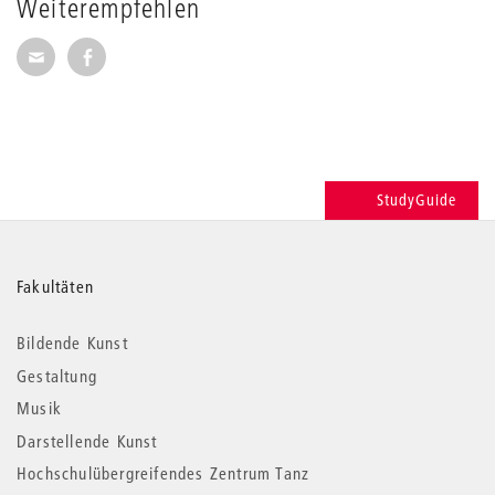
Weiterempfehlen
Seite per E-Mail weiterempfehlen
Seite auf Facebook weiterempfehlen
StudyGuide
Weitere
Fakultäten
Informationen
Bildende Kunst
Gestaltung
Musik
Darstellende Kunst
Hochschulübergreifendes Zentrum Tanz