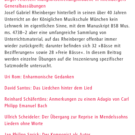
Generalbassübungen
Josef Gabriel Rheinberger hinterließ in seinen über 40 Jahren
Unterricht an der Königlichen Musikschule München kein
Lehrwerk im eigentlichen Sinne, mit dem Manuskript BSB Mus.
ms. 4738–2 aber eine umfangreiche Sammlung von
Unterrichtsmaterial, auf das Rheinberger offenbar immer
wieder zurückgreift; darunter befinden sich 32 »Bässe mit
Bezifferungen« sowie 28 »Freie Bässe«. In diesem Beitrag
werden einzelne Übungen auf die Inszenierung spezifischer
Satzmodelle untersucht
.
Uri Rom: Enharmonische Gedanken
David Santos: Das Liedchen hinter dem Lied
Reinhard Schäfertöns: Anmerkungen zu einem Adagio von Carl
Philipp Emanuel Bach
Ullrich Scheideler: Der Übergang zur Reprise in Mendelssohns
Liedern ohne Worte
Jan Philipp Sprick: Der Komponist als Autor