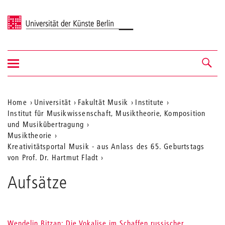
Universität der Künste Berlin
Navigation
Navigation &
ein-/ausblenden
Suche
Aktuelle
Home
Universität
Fakultät Musik
Institute
Institut für Musikwissenschaft, Musiktheorie, Komposition
Position
und Musikübertragung
auf
Musiktheorie
Kreativitätsportal Musik - aus Anlass des 65. Geburtstags
der
von Prof. Dr. Hartmut Fladt
Webseite
Aufsätze
Wendelin Bitzan: Die Vokalise im Schaffen russischer