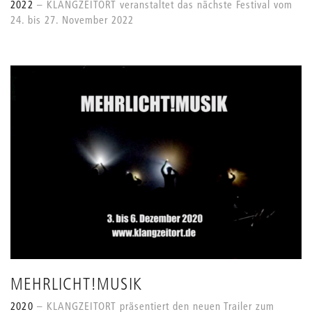
2022
KLANGZEITORT veranstaltet das nächste Festival vom
24. bis 27. November 2022
MEHRLICHT!MUSIK
2020
KLANGZEITORT präsentiert den neuen Trailer zum