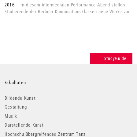
2016
In diesem intermedialen Performance-Abend stellen
Studierende der Berliner Kompositionsklassen neue Werke vor.
StudyGuide
Weitere
Fakultäten
Informationen
Bildende Kunst
Gestaltung
Musik
Darstellende Kunst
Hochschulübergreifendes Zentrum Tanz