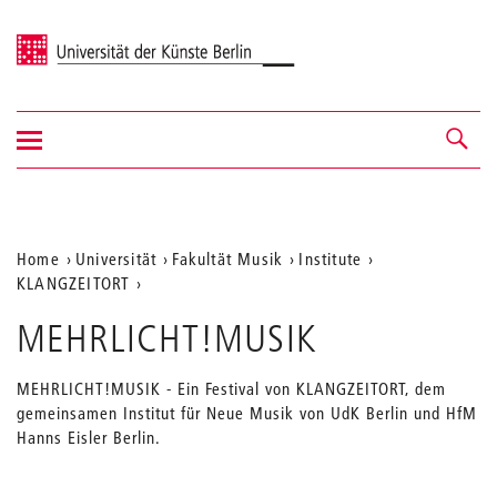
Universität der Künste Berlin
Navigation
Navigation &
ein-/ausblenden
Suche
Aktuelle
Home
Universität
Fakultät Musik
Institute
KLANGZEITORT
Position
auf
MEHRLICHT!MUSIK
der
MEHRLICHT!MUSIK - Ein Festival von KLANGZEITORT, dem
Webseite
gemeinsamen Institut für Neue Musik von UdK Berlin und HfM
Hanns Eisler Berlin.