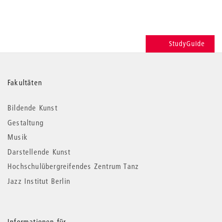
StudyGuide
Weitere
Fakultäten
Informationen
Bildende Kunst
Gestaltung
Musik
Darstellende Kunst
Hochschulübergreifendes Zentrum Tanz
Jazz Institut Berlin
Informationen für