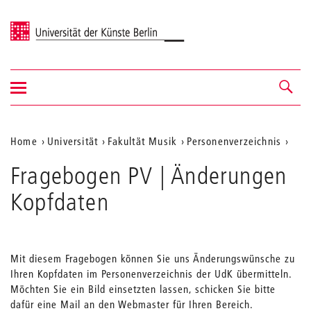
Universität der Künste Berlin
Navigation
Navigation &
ein-/ausblenden
Suche
Aktuelle
Home
Universität
Fakultät Musik
Personenverzeichnis
Position
Fragebogen PV | Änderungen
auf
Kopfdaten
der
Webseite
Mit diesem Fragebogen können Sie uns Änderungswünsche zu
Ihren Kopfdaten im Personenverzeichnis der UdK übermitteln.
Möchten Sie ein Bild einsetzten lassen, schicken Sie bitte
dafür eine Mail an den Webmaster für Ihren Bereich.