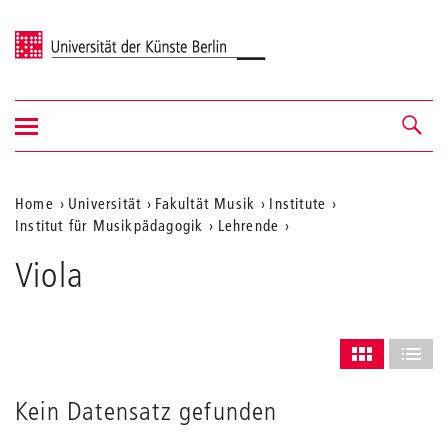
Universität der Künste Berlin
Navigation
Navigation &
ein-/ausblenden
Suche
Aktuelle
Home
Universität
Fakultät Musik
Institute
Institut für Musikpädagogik
Lehrende
Position
auf
Viola
der
Webseite
Layout
des
ALS GRID AN
ALS L
Grids
Kein Datensatz gefunden
anpassen