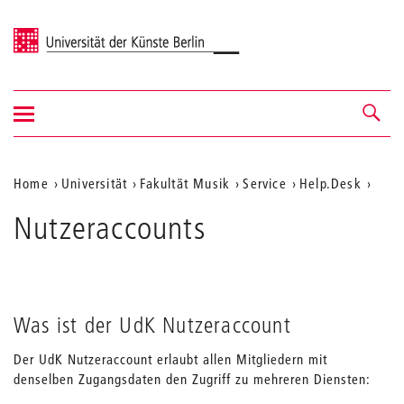
Universität der Künste Berlin
Navigation
Navigation &
ein-/ausblenden
Suche
Aktuelle
Home
Universität
Fakultät Musik
Service
Help.Desk
Position
Nutzeraccounts
auf
der
Webseite
Was ist der UdK Nutzeraccount
Der UdK Nutzeraccount erlaubt allen Mitgliedern mit
denselben Zugangsdaten den Zugriff zu mehreren Diensten: