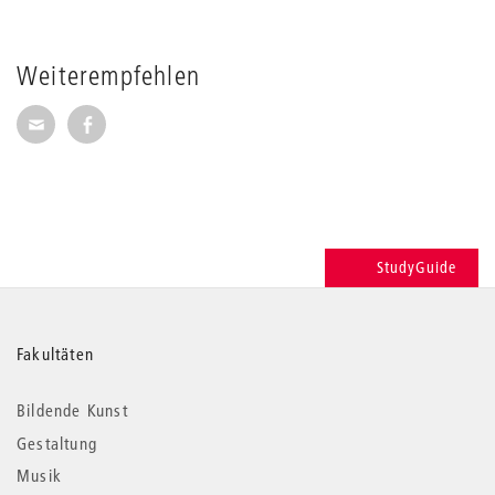
Weiterempfehlen
Seite per E-Mail weiterempfehlen
Seite auf Facebook weiterempfehlen
StudyGuide
Weitere
Fakultäten
Informationen
Bildende Kunst
Gestaltung
Musik