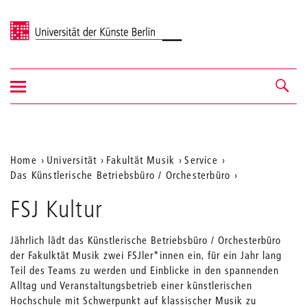
Universität der Künste Berlin
Navigation
Navigation &
ein-/ausblenden
Suche
Aktuelle
Home
Universität
Fakultät Musik
Service
Das Künstlerische Betriebsbüro / Orchesterbüro
Position
auf
FSJ Kultur
der
Jährlich lädt das Künstlerische Betriebsbüro / Orchesterbüro
Webseite
der Fakulktät Musik zwei FSJler*innen ein, für ein Jahr lang
Teil des Teams zu werden und Einblicke in den spannenden
Alltag und Veranstaltungsbetrieb einer künstlerischen
Hochschule mit Schwerpunkt auf klassischer Musik zu