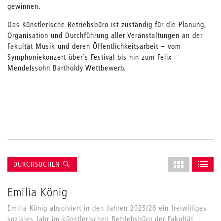
gewinnen.
Das Künstlerische Betriebsbüro ist zuständig für die Planung,
Organisation und Durchführung aller Veranstaltungen an der
Fakultät Musik und deren Öffentlichkeitsarbeit – vom
Symphoniekonzert über’s Festival bis hin zum Felix
Mendelssohn Bartholdy Wettbewerb.
Suche
Layout
DURCHSUCHEN
des
ALS GRID AN
ALS L
Grids
Emilia König
anpassen
Emilia König absolviert in den Jahren 2025/26 ein freiwilliges
soziales Jahr im künstlerischen Betriebsbüro der Fakultät