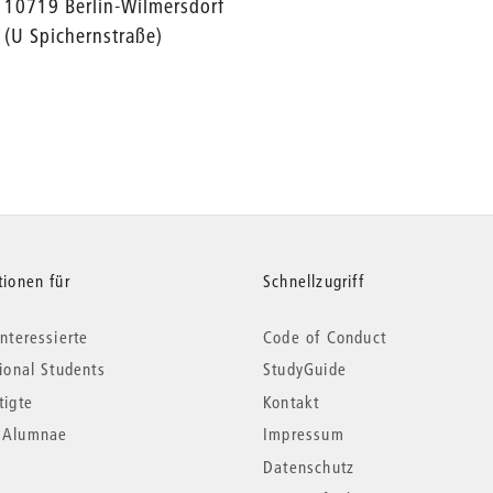
10719 Berlin-Wilmersdorf
(U Spichernstraße)
tionen für
Schnellzugriff
nteressierte
Code of Conduct
tional Students
StudyGuide
tigte
Kontakt
*Alumnae
Impressum
Datenschutz