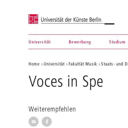
Universität der Künste Berlin
Universität
Bewerbung
Studium
Navigation &
Aktuelle
Home
Universität
Fakultät Musik
Staats- und D
Suche
Position
Voces in Spe
auf
der
Webseite
Weiterempfehlen
Seite per E-Mail weiterempfehlen
Seite auf Facebook weiterempfehl