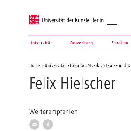
Universität der Künste Berlin
Universität
Bewerbung
Studium
Navigation &
Aktuelle
Home
Universität
Fakultät Musik
Staats- und D
Suche
Position
Felix Hielscher
auf
der
Webseite
Weiterempfehlen
Seite per E-Mail weiterempfehlen
Seite auf Facebook weiterempfehl