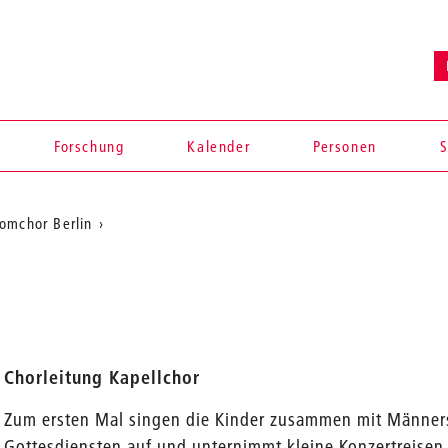
Forschung
Kalender
Personen
S
omchor Berlin
Chorleitung Kapellchor
Zum ersten Mal singen die Kinder zusammen mit Männerst
en
Gottesdiensten auf und unternimmt kleine Konzertreisen