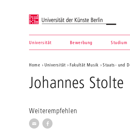
Universität der Künste Berlin
Universität
Bewerbung
Studium
Navigation &
Aktuelle
Home
Universität
Fakultät Musik
Staats- und D
Suche
Position
Johannes Stolte
auf
der
Webseite
Weiterempfehlen
Seite per E-Mail weiterempfehlen
Seite auf Facebook weiterempfehl