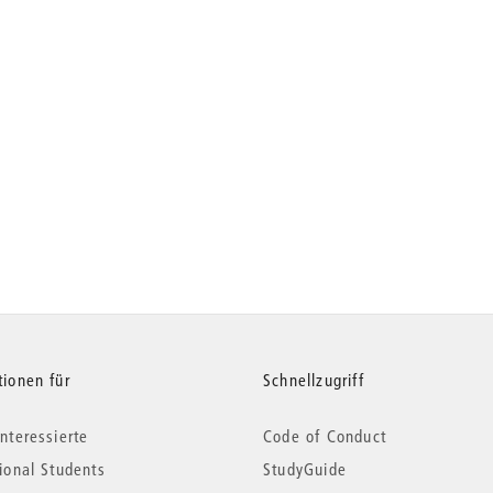
tionen für
Schnellzugriff
nteressierte
Code of Conduct
tional Students
StudyGuide