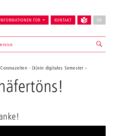
INFORMATIONEN FÜR
KONTAKT
EN
ervice
 Coronazeiten - (k)ein digitales Semester
häfertöns!
Danke!