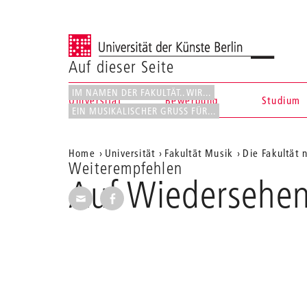
Universität der Künste Berlin
Auf dieser Seite
IM NAMEN DER FAKULTÄT.. WIR...
Universität
Bewerbung
Studium
EIN MUSIKALISCHER GRUSS FÜR...
Navigation &
Aktuelle
Home
Universität
Fakultät Musik
Die Fakultät 
Suche
Weiterempfehlen
Position
Auf Wiedersehen 
auf
Seite per E-Mail weiterempfehlen
Seite auf Facebook weiterempfehl
der
Webseite