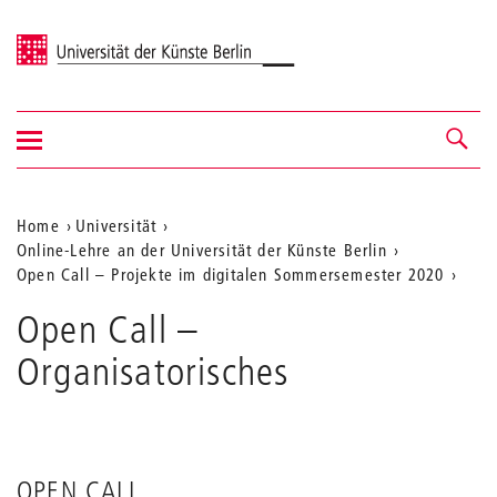
Universität der Künste Berlin
Navigation
Navigation &
ein-/ausblenden
Suche
Aktuelle
Home
Universität
Online-Lehre an der Universität der Künste Berlin
Position
Open Call – Projekte im digitalen Sommersemester 2020
auf
Open Call –
der
Organisatorisches
Webseite
OPEN CALL