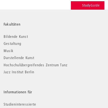
StudyGuide
Weitere
Fakultäten
Informationen
Bildende Kunst
Gestaltung
Musik
Darstellende Kunst
Hochschulübergreifendes Zentrum Tanz
Jazz Institut Berlin
Informationen für
Studieninteressierte