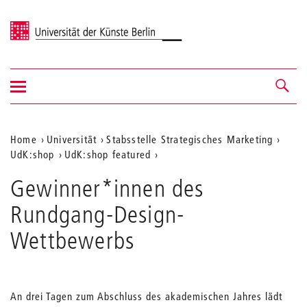
Universität der Künste Berlin
Navigation
Navigation &
ein-/ausblenden
Suche
Aktuelle
Home
Universität
Stabsstelle Strategisches Marketing
UdK:shop
UdK:shop featured
Position
auf
Gewinner*innen des
der
Rundgang-Design-
Webseite
Wettbewerbs
An drei Tagen zum Abschluss des akademischen Jahres lädt