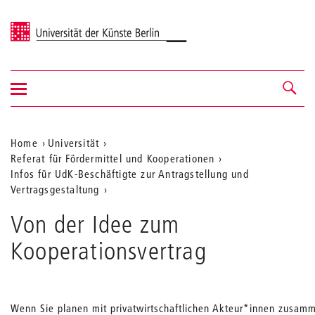
Universität der Künste Berlin
Navigation
Navigation &
ein-/ausblenden
Suche
Aktuelle
Home
Universität
Referat für Fördermittel und Kooperationen
Position
Infos für UdK-Beschäftigte zur Antragstellung und
auf
Vertragsgestaltung
der
Von der Idee zum
Webseite
Kooperationsvertrag
Wenn Sie planen mit privatwirtschaftlichen Akteur*innen zusam