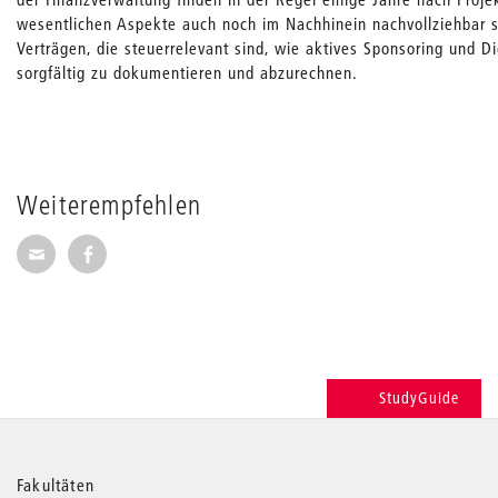
wesentlichen Aspekte auch noch im Nachhinein nachvollziehbar sei
Verträgen, die steuerrelevant sind, wie aktives Sponsoring und D
sorgfältig zu dokumentieren und abzurechnen.
Weiterempfehlen
Seite per E-Mail weiterempfehlen
Seite auf Facebook weiterempfehlen
StudyGuide
Weitere
Fakultäten