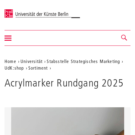
Universität der Künste Berlin
Navigation
Navigation &
ein-/ausblenden
Suche
Aktuelle
Home
Universität
Stabsstelle Strategisches Marketing
UdK:shop
Sortiment
Position
auf
Acrylmarker Rundgang 2025
der
Webseite