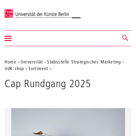
Universität der Künste Berlin
Navigation
Navigation &
ein-/ausblenden
Suche
Aktuelle
Home
Universität
Stabsstelle Strategisches Marketing
UdK:shop
Sortiment
Position
auf
Cap Rundgang 2025
der
Webseite