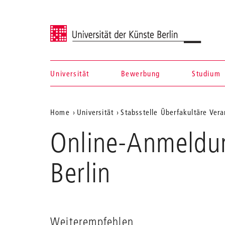
Universität der Künste Berlin
Universität
Bewerbung
Studium
Navigation &
Aktuelle
Home
Universität
Stabsstelle Überfakultäre Ver
Suche
Position
Online-Anmeldun
auf
der
Berlin
Webseite
Weiterempfehlen