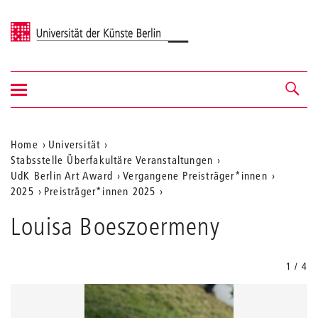
Universität der Künste Berlin
Navigation
Navigation &
ein-/ausblenden
Suche
Aktuelle
Home
Universität
Stabsstelle Überfakultäre Veranstaltungen
Position
UdK Berlin Art Award
Vergangene Preisträger*innen
auf
2025
Preisträger*innen 2025
der
Louisa Boeszoermeny
Webseite
1 / 4