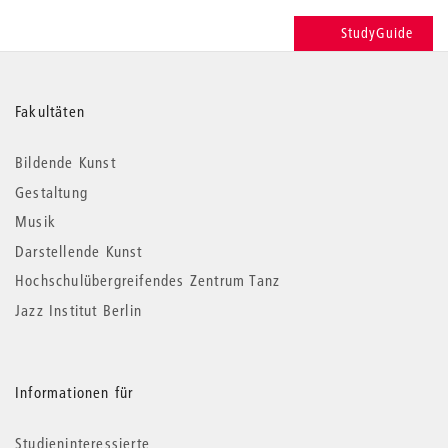
StudyGuide
Weitere
Fakultäten
Informationen
Bildende Kunst
Gestaltung
Musik
Darstellende Kunst
Hochschulübergreifendes Zentrum Tanz
Jazz Institut Berlin
Informationen für
Studieninteressierte