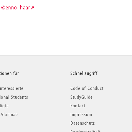
@enno_haar
tionen für
Schnellzugriff
nteressierte
Code of Conduct
tional Students
StudyGuide
tigte
Kontakt
*Alumnae
Impressum
Datenschutz
Barrierefreiheit