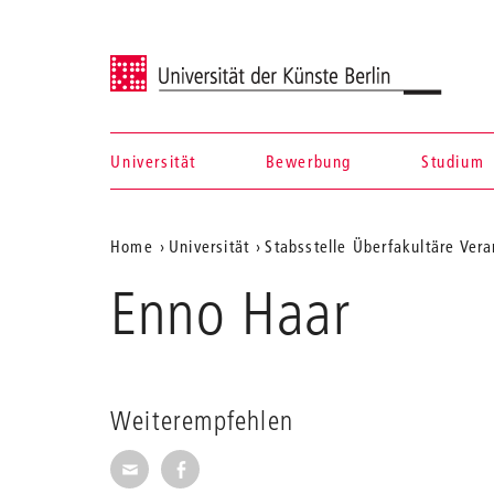
Universität der Künste Berlin
Universität
Bewerbung
Studium
Navigation &
Aktuelle
Home
Universität
Stabsstelle Überfakultäre Ver
Suche
Position
Enno Haar
auf
der
Webseite
Weiterempfehlen
Seite per E-Mail weiterempfehlen
Seite auf Facebook weiterempfehl