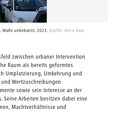
rt, Maße unbekannt, 2023.
Quelle: Enno Haar
Remova l,
feld zwischen urbaner Intervention
che Raum als bereits geformtes
rch Umplatzierung, Umkehrung und
ng und Wertzuschreibungen
mente sowie sein Interesse an der
s. Seine Arbeiten besitzen dabei eine
inen, Machtverhältnisse und