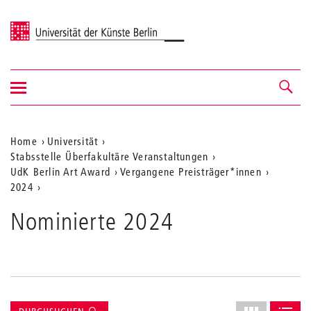
Universität der Künste Berlin
Navigation
Navigation &
ein-/ausblenden
Suche
Aktuelle
Home
Universität
Stabsstelle Überfakultäre Veranstaltungen
Position
UdK Berlin Art Award
Vergangene Preisträger*innen
auf
2024
der
Nominierte 2024
Webseite
Suche
Layout