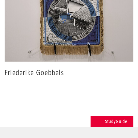
Friederike Goebbels
StudyGuide