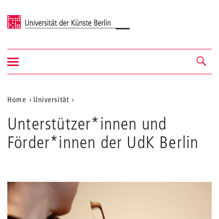
Universität der Künste Berlin
Navigation
Navigation &
ein-/ausblenden
Suche
Aktuelle
Home
Universität
Position
Unterstützer*innen und
auf
Förder*innen der UdK Berlin
der
Webseite