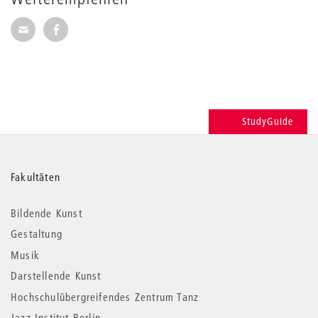
Seite per E-Mail weiterempfehlen
Seite auf Facebook weiterempfehlen
StudyGuide
Weitere
Fakultäten
Informationen
Bildende Kunst
Gestaltung
Musik
Darstellende Kunst
Hochschulübergreifendes Zentrum Tanz
Jazz Institut Berlin