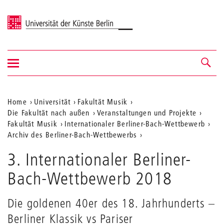
Universität der Künste Berlin
Navigation
Navigation &
ein-/ausblenden
Suche
Aktuelle
Home
Universität
Fakultät Musik
Die Fakultät nach außen
Veranstaltungen und Projekte
Position
Fakultät Musik
Internationaler Berliner-Bach-Wettbewerb
auf
Archiv des Berliner-Bach-Wettbewerbs
der
3. Internationaler Berliner-
Webseite
Bach-Wettbewerb 2018
Die goldenen 40er des 18. Jahrhunderts –
Berliner Klassik vs Pariser