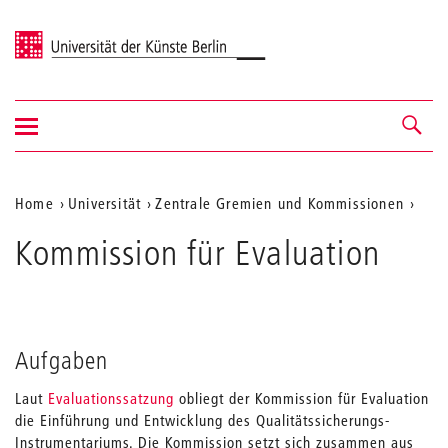
Universität der Künste Berlin
Navigation
Navigation &
ein-/ausblenden
Suche
Aktuelle
Home
Universität
Zentrale Gremien und Kommissionen
Position
Kommission für Evaluation
auf
der
Webseite
Aufgaben
Laut
Evaluationssatzung
obliegt der Kommission für Evaluation
die Einführung und Entwicklung des Qualitätssicherungs-
Instrumentariums. Die Kommission setzt sich zusammen aus