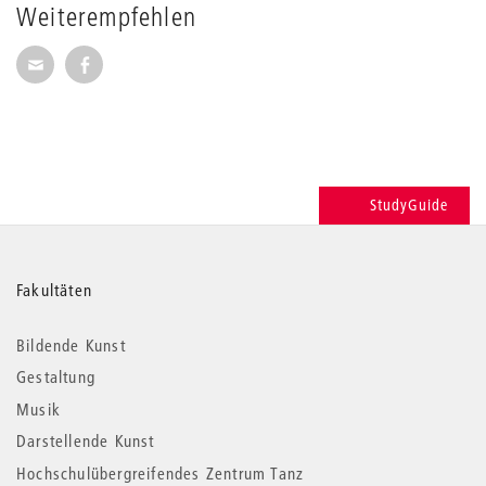
Weiterempfehlen
Seite per E-Mail weiterempfehlen
Seite auf Facebook weiterempfehlen
StudyGuide
Weitere
Fakultäten
Informationen
Bildende Kunst
Gestaltung
Musik
Darstellende Kunst
Hochschulübergreifendes Zentrum Tanz