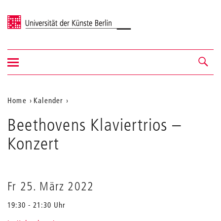
Universität der Künste Berlin
Navigation
Navigation &
ein-/ausblenden
Suche
Aktuelle
Home
Kalender
Beethovens
Position
Beethovens Klaviertrios
Klaviertrios
–
auf
Konzert
der
Webseite
Fr 25. März 2022
19:30 - 21:30 Uhr