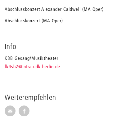
Abschlusskonzert Alexander Caldwell (MA Oper)
Abschlusskonzert (MA Oper)
Info
KBB Gesang/Musiktheater
_
fk4sb2
@intra.udk-berlin.de
Weiterempfehlen
Seite per E-Mail weiterempfehlen
Seite auf Facebook weiterempfehlen