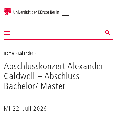
Universität der Künste Berlin
Navigation
Navigation &
ein-/ausblenden
Suche
Aktuelle
Home
Kalender
Abschlusskonzert
Position
Abschlusskonzert Alexander
Alexander
auf
Caldwell
Caldwell
– Abschluss
der
Bachelor/ Master
Webseite
Mi 22. Juli 2026