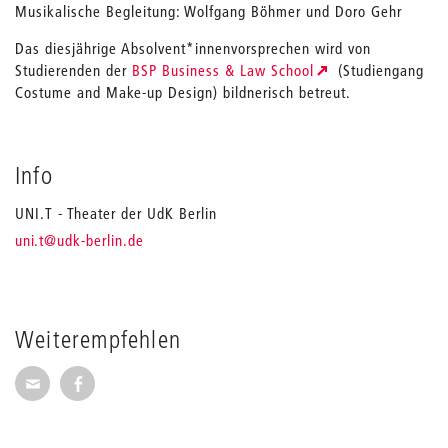
Musikalische Begleitung: Wolfgang Böhmer und Doro Gehr
Das diesjährige Absolvent*innenvorsprechen wird von
Studierenden der
BSP Business & Law School
(Studiengang
Costume and Make-up Design) bildnerisch betreut.
Info
UNI.T - Theater der UdK Berlin
_
uni.t
@udk-berlin.de
Weiterempfehlen
Seite per E-Mail weiterempfehlen
Seite auf Facebook weiterempfehlen