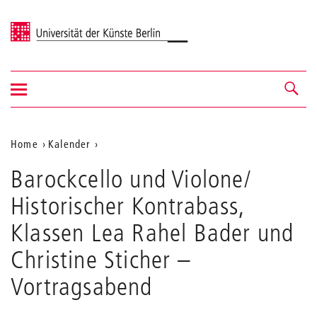
Universität der Künste Berlin
Navigation
Navigation &
ein-/ausblenden
Suche
Aktuelle
Home
Kalender
Barockcello
Position
Barockcello und Violone/
und
auf
Violone/
Historischer Kontrabass,
Historischer
der
Kontrabass,
Klassen Lea Rahel Bader und
Webseite
Klassen
Lea
Christine Sticher
–
Rahel
Vortragsabend
Bader
und
Christine