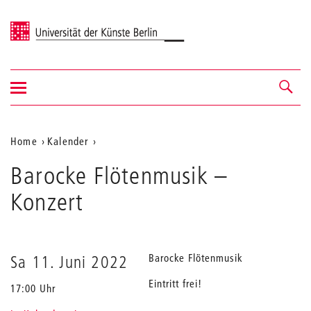
Universität der Künste Berlin
Navigation
Navigation &
ein-/ausblenden
Suche
Aktuelle
Home
Kalender
Barocke
Position
Barocke Flötenmusik
Flötenmusik
–
auf
Konzert
der
Webseite
Barocke Flötenmusik
Sa 11. Juni 2022
Eintritt frei!
17:00 Uhr