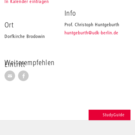
In Kalender eintragen
Info
Ort
Prof. Christoph Huntgeburth
_
huntgeburth
@udk-berlin.de
Dorfkirche Brodowin
Weiterempfehlen
Eintritt
Seite per E-Mail weiterempfehlen
Seite auf Facebook weiterempfehlen
frei
StudyGuide