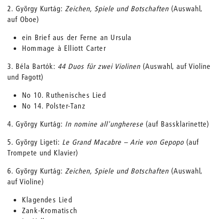
2. György Kurtág:
Zeichen, Spiele und Botschaften
(Auswahl,
auf Oboe)
ein Brief aus der Ferne an Ursula
Hommage à Elliott Carter
3. Béla Bartók:
44 Duos für zwei Violinen
(Auswahl, auf Violine
und Fagott)
No 10. Ruthenisches Lied
No 14. Polster-Tanz
4. György Kurtág:
In nomine all'ungherese
(auf Bassklarinette)
5. György Ligeti:
Le Grand Macabre – Arie von Gepopo
(auf
Trompete und Klavier)
6. György Kurtág:
Zeichen, Spiele und Botschaften
(Auswahl,
auf Violine)
Klagendes Lied
Zank-Kromatisch