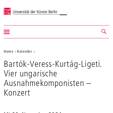
Universität der Künste Berlin
Navigation
Navigation &
ein-/ausblenden
Suche
Aktuelle
Home
Kalender
Bartók-
Position
Bartók-Veress-Kurtág-Ligeti.
Veress-
auf
Kurtág-
Vier ungarische
Ligeti.
der
Vier
Ausnahmekomponisten
–
Webseite
ungarische
Ausnahmekomponisten
Konzert