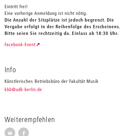
Eintritt frei!
Eine vorherige Anmeldung ist nicht nötig.
Die Anzahl der Sitzplätze ist jedoch begrenzt. Die
Vergabe erfolgt in der Reihenfolge des Erscheinens.
Bitte seien Sie rechtzeitig da. Einlass ab 18:30 Uhr.
Facebook-Event
Info
Künstlerisches Betriebsbüro der Fakultät Musik
_
kbb
@udk-berlin.de
Weiterempfehlen
Seite per E-Mail weiterempfehlen
Seite auf Facebook weiterempfehlen