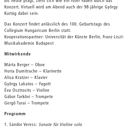
bis heute prägt, zieht sich wie ein roter Faden durch das
Konzert. Virtuell wird am Abend auch der 98-jährige György
Kurtág dabei sein.
Das Konzert findet anlässlich des 100. Geburtstags des
Collegium Hungaricum Berlin statt.
Kooperationspartner: Universität der Künste Berlin, Franz-Liszt-
Musikakademie Budapest
Mitwirkende
Márta Berger – Oboe
Horia Dumitrache – Klarinette
Alisa Kratzer – Klavier
György Lakatos – Fagott
Éva Osztrosits – Violine
Gábor Tarkövi – Trompete
Gergő Turai – Trompete
Programm
1. Sándor Veress:
Sonate für Violine solo