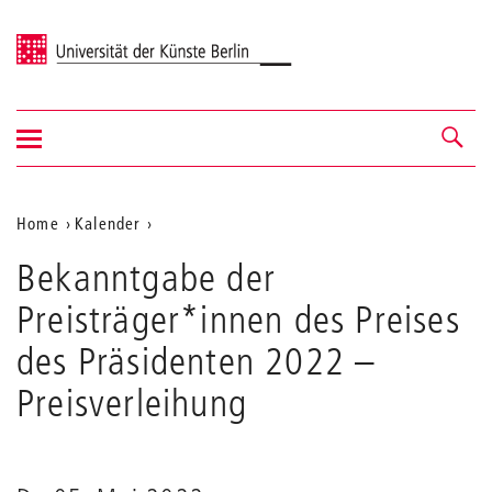
Universität der Künste Berlin
Navigation
Navigation &
ein-/ausblenden
Suche
Aktuelle
Home
Kalender
Bekanntgabe
Position
Bekanntgabe der
der
auf
Preisträger*innen
Preisträger*innen des Preises
des
der
Preises
des Präsidenten 2022
–
Webseite
des
Präsidenten
Preisverleihung
2022