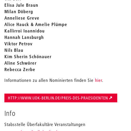
Elisa Jule Braun
Milan Döberg
Anneliese Greve
Alice Hauck & Amelie Plümpe
Kallirroi Ioannidou
Hannah Lansburgh
Viktor Petrov
Nils Blau
Kim Sherin Schönauer
Aline Schwörer
Rebecca Zerbe
Informationen zu allen Nominierten finden Sie
hier
.
HTTP://WWW.UDK-BERLIN.DE/PREIS-DES-PRAESIDENTEN
Info
Stabsstelle Überfakultäre Veranstaltungen
_