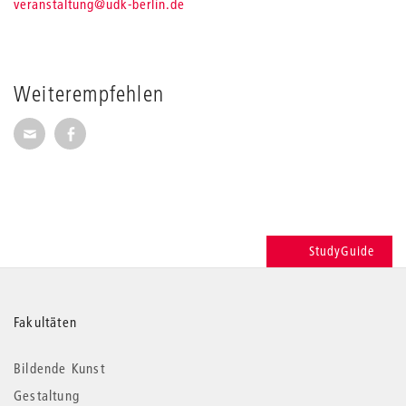
veranstaltung
@udk-berlin.de
Weiterempfehlen
Seite per E-Mail weiterempfehlen
Seite auf Facebook weiterempfehlen
StudyGuide
Weitere
Fakultäten
Informationen
Bildende Kunst
Gestaltung